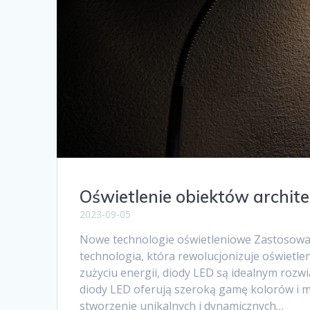
Oświetlenie obiektów archite
2023-09-05
Nowe technologie oświetleniowe Zastosowan
technologia, która rewolucjonizuje oświetlen
zużyciu energii, diody LED są idealnym roz
diody LED oferują szeroką gamę kolorów i 
stworzenie unikalnych i dynamicznych…