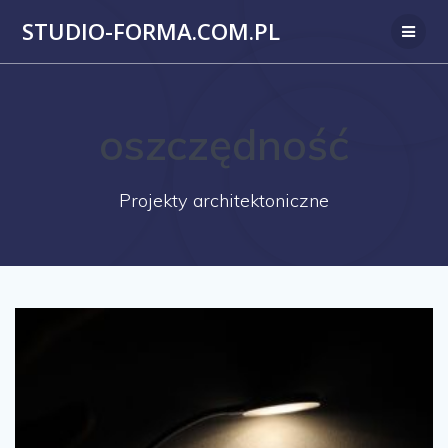
Przejdź
STUDIO-FORMA.COM.PL
do
treści
oszczędność
Projekty architektoniczne