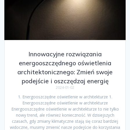
Innowacyjne rozwiązania
energooszczędnego oświetlenia
architektonicznego: Zmień swoje
podejście i oszczędzaj energię
2024-01-02
1. Energooszczędne oświetlenie w architekturze 1.
Energooszczędne oświetlenie w architekturze
Energooszczędne oświetlenie w architekturze to nie tylko
nowy trend, ale również konieczność. W dzisiejszych
czasach, gdy zmiany klimatyczne stają się coraz bardziej
widoczne, musimy zmienić nasze podejście do korzystania