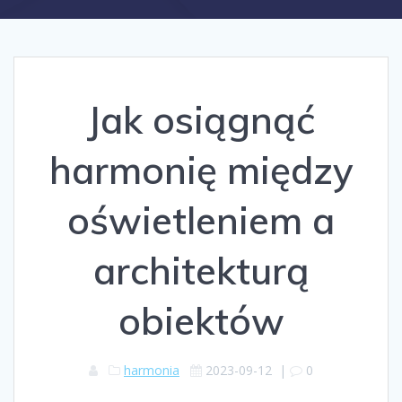
Jak osiągnąć
harmonię między
oświetleniem a
architekturą
obiektów
harmonia
2023-09-12
|
0