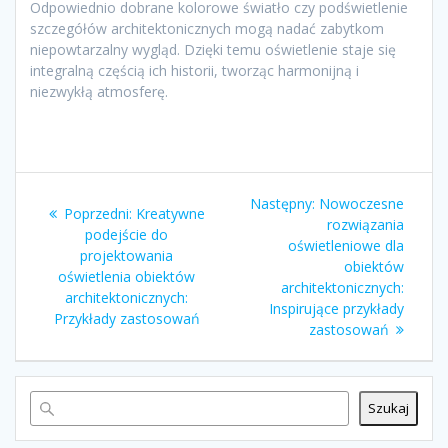
Odpowiednio dobrane kolorowe światło czy podświetlenie
szczegółów architektonicznych mogą nadać zabytkom
niepowtarzalny wygląd. Dzięki temu oświetlenie staje się
integralną częścią ich historii, tworząc harmonijną i
niezwykłą atmosferę.
Nawigacja
Następny
Następny:
Nowoczesne
Poprzedni
Poprzedni:
Kreatywne
wpisu
wpis:
rozwiązania
wpis:
podejście do
oświetleniowe dla
projektowania
obiektów
oświetlenia obiektów
architektonicznych:
architektonicznych:
Inspirujące przykłady
Przykłady zastosowań
zastosowań
Szukaj