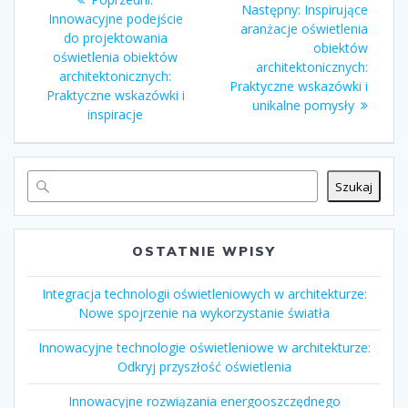
Następny
Następny:
Inspirujące
wpisu
wpis:
Innowacyjne podejście
wpis:
aranżacje oświetlenia
do projektowania
obiektów
oświetlenia obiektów
architektonicznych:
architektonicznych:
Praktyczne wskazówki i
Praktyczne wskazówki i
unikalne pomysły
inspiracje
Szukaj
OSTATNIE WPISY
Integracja technologii oświetleniowych w architekturze:
Nowe spojrzenie na wykorzystanie światła
Innowacyjne technologie oświetleniowe w architekturze:
Odkryj przyszłość oświetlenia
Innowacyjne rozwiązania energooszczędnego