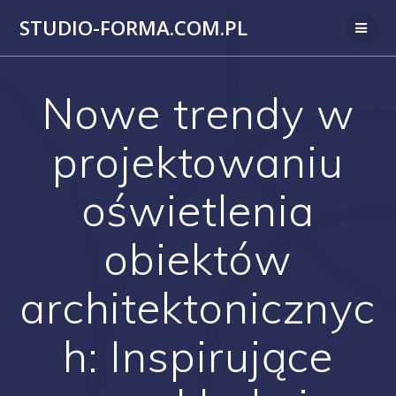
Przejdź
STUDIO-FORMA.COM.PL
do
treści
Nowe trendy w
projektowaniu
oświetlenia
obiektów
architektonicznyc
h: Inspirujące