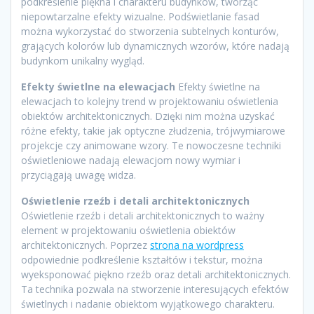
podkreślenie piękna i charakteru budynków, tworząc
niepowtarzalne efekty wizualne. Podświetlanie fasad
można wykorzystać do stworzenia subtelnych konturów,
grających kolorów lub dynamicznych wzorów, które nadają
budynkom unikalny wygląd.
Efekty świetlne na elewacjach
Efekty świetlne na
elewacjach to kolejny trend w projektowaniu oświetlenia
obiektów architektonicznych. Dzięki nim można uzyskać
różne efekty, takie jak optyczne złudzenia, trójwymiarowe
projekcje czy animowane wzory. Te nowoczesne techniki
oświetleniowe nadają elewacjom nowy wymiar i
przyciągają uwagę widza.
Oświetlenie rzeźb i detali architektonicznych
Oświetlenie rzeźb i detali architektonicznych to ważny
element w projektowaniu oświetlenia obiektów
architektonicznych. Poprzez
strona na wordpress
odpowiednie podkreślenie kształtów i tekstur, można
wyeksponować piękno rzeźb oraz detali architektonicznych.
Ta technika pozwala na stworzenie interesujących efektów
świetlnych i nadanie obiektom wyjątkowego charakteru.