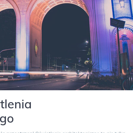
tlenia
ego