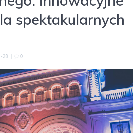
znego: Innowacyjne
la spektakularnych
1-28
|
0