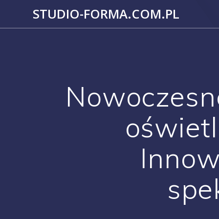
Przejdź
STUDIO-FORMA.COM.PL
do
treści
Nowoczesne
oświetl
Innow
spe