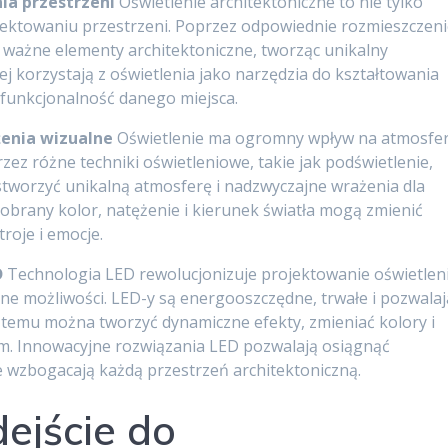
ia przestrzeni
Oświetlenie architektoniczne to nie tylko
jektowaniu przestrzeni. Poprzez odpowiednie rozmieszczen
 ważne elementy architektoniczne, tworząc unikalny
iej korzystają z oświetlenia jako narzędzia do kształtowania
i funkcjonalność danego miejsca.
żenia wizualne
Oświetlenie ma ogromny wpływ na atmosfe
zez różne techniki oświetleniowe, takie jak podświetlenie,
stworzyć unikalną atmosferę i nadzwyczajne wrażenia dla
brany kolor, natężenie i kierunek światła mogą zmienić
roje i emocje.
D
Technologia LED rewolucjonizuje projektowanie oświetlen
ne możliwości. LED-y są energooszczędne, trwałe i pozwalaj
i temu można tworzyć dynamiczne efekty, zmieniać kolory i
ym. Innowacyjne rozwiązania LED pozwalają osiągnąć
e wzbogacają każdą przestrzeń architektoniczną.
ejście do