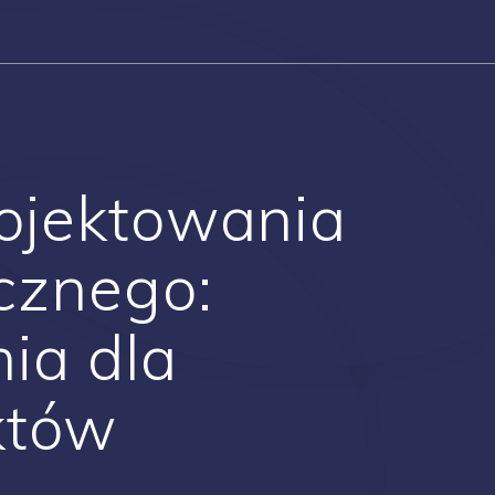
ojektowania
icznego:
ia dla
któw