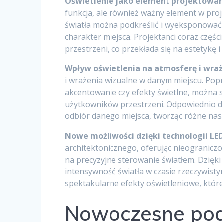
Oświetlenie jako element projektowan
funkcja, ale również ważny element w pro
światła można podkreślić i wyeksponować
charakter miejsca. Projektanci coraz częśc
przestrzeni, co przekłada się na estetykę 
Wpływ oświetlenia na atmosferę i wra
i wrażenia wizualne w danym miejscu. Popr
akcentowanie czy efekty świetlne, można 
użytkowników przestrzeni. Odpowiednio do
odbiór danego miejsca, tworząc różne nast
Nowe możliwości dzięki technologii LE
architektonicznego, oferując nieograniczo
na precyzyjne sterowanie światłem. Dzięk
intensywność światła w czasie rzeczywist
spektakularne efekty oświetleniowe, któr
Nowoczesne pod