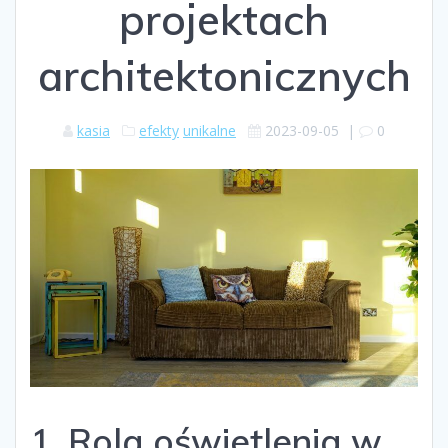
projektach
architektonicznych
kasia
efekty
unikalne
2023-09-05
|
0
1. Rola oświetlenia w