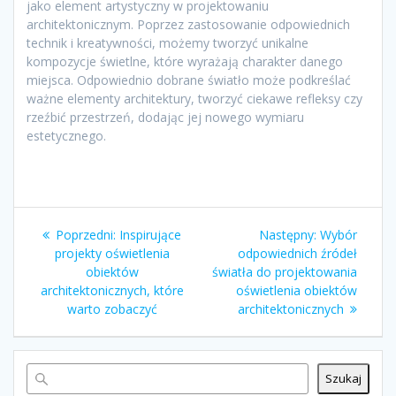
jako element artystyczny w projektowaniu
architektonicznym. Poprzez zastosowanie odpowiednich
technik i kreatywności, możemy tworzyć unikalne
kompozycje świetlne, które wyrażają charakter danego
miejsca. Odpowiednio dobrane światło może podkreślać
ważne elementy architektury, tworzyć ciekawe refleksy czy
rzeźbić przestrzeń, dodając jej nowego wymiaru
estetycznego.
Nawigacja
Poprzedni
Następny
Poprzedni:
Inspirujące
Następny:
Wybór
wpisu
wpis:
wpis:
projekty oświetlenia
odpowiednich źródeł
obiektów
światła do projektowania
architektonicznych, które
oświetlenia obiektów
warto zobaczyć
architektonicznych
Szukaj